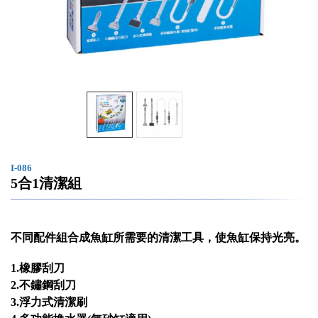
I-086
5合1清潔組
不同配件組合成魚缸所需要的清潔工具，使魚缸保持光亮。
1.橡膠刮刀
2.不鏽鋼刮刀
3.浮力式清潔刷