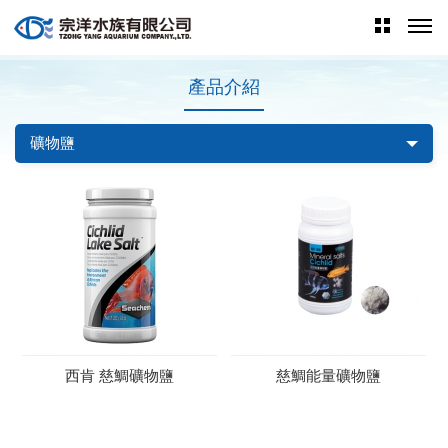
產品介紹
礦物鹽
西肯 慈鯛礦物鹽
慈鯛能量礦物鹽