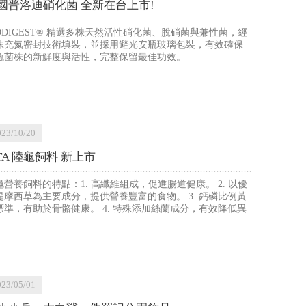
國普洛迪硝化菌 全新在台上市!
IODIGEST® 精選多株天然活性硝化菌、脫硝菌與兼性菌，經
殊充氮密封技術填裝，並採用避光安瓶玻璃包裝，有效確保
瓶菌株的新鮮度與活性，完整保留最佳功效。
023/10/20
STA 陸龜飼料 新上市
龜營養飼料的特點：1. 高纖維組成，促進腸道健康。 2. 以優
提摩西草為主要成分，提供營養豐富的食物。 3. 鈣磷比例黃
標準，有助於骨骼健康。 4. 特殊添加絲蘭成分，有效降低異
023/05/01