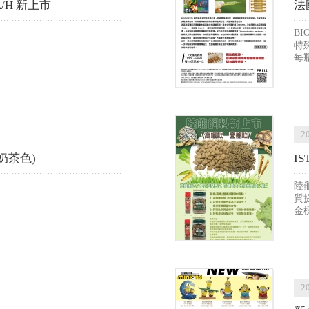
L/H 新上市
法
B
特
每
2
/奶茶色)
I
陸
質
金
2