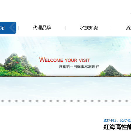
紹
代理品牌
水族知識
線
R37405、R374
紅海高性