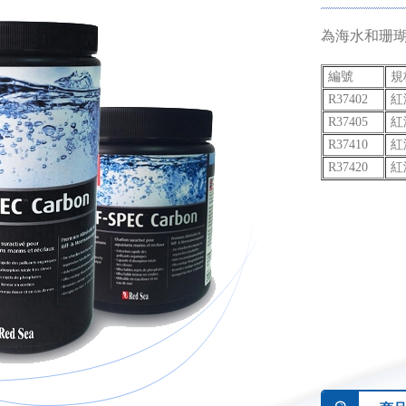
為海水和珊
編號
規
R37402
紅
R37405
紅
R37410
紅
R37420
紅