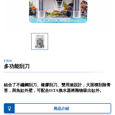
I-924
多功能刮刀
結合了不鏽鋼刮刀、橡膠刮刀、雙用途設計，大面積刮除青
苔，與魚缸外壁，可配合ISTA換水器將雜物吸出缸外。
商品介紹