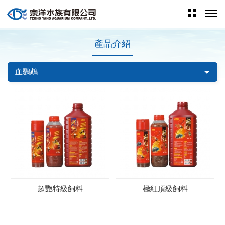
產品介紹
血鸚鵡
超艷特級飼料
極紅頂級飼料