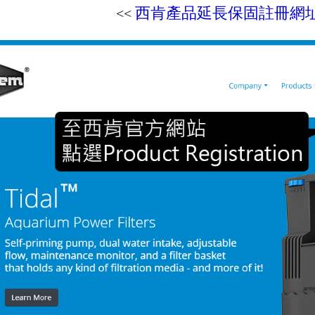
西肯產品延長保固註冊網
<<