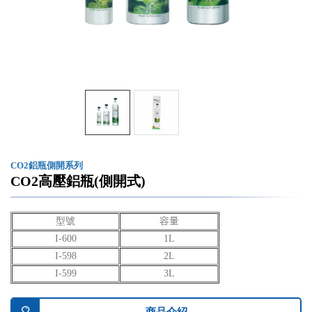
CO2鋁瓶側開系列
CO2高壓鋁瓶(側開式)
型號
容量
I-600
1L
I-598
2L
I-599
3L