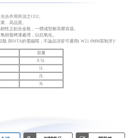
光合作用所須之CO2。
專業、高品質。
高韌性之鋁合金瓶，一體成型耐高壓容器。
環氧樹脂烤漆處理，以抗氧化。
的鋁瓶 與ISTA的電磁閥，不論品項皆可通用( W21.8MM英制牙)!
容量
2
0.5L
4
1L
7
2L
4
3L