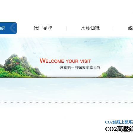
紹
代理品牌
水族知識
線
CO2鋁瓶上開系
CO2高壓