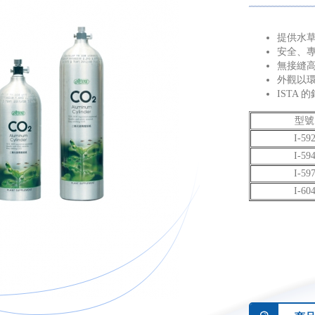
提供水草
安全、
無接縫
外觀以
ISTA 
型號
I-59
I-59
I-59
I-60