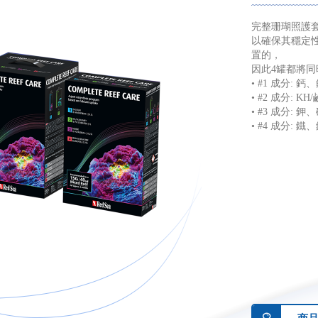
完整珊瑚照護
以確保其穩定
置的，
因此4罐都將同
• #1 成分: 
• #2 成分: K
• #3 成分:
• #4 成分