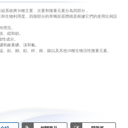
套組系統將36種主要、次要和微量元素分為四部分，
性和生物利用度。四個部分的單獨容器體積是根據它們的使用比例設
時用完。
鈣、鎂、鍶和鋇。
H/鹼性成分。
 鉀、硼和鹵素碘、溴和氟。
: 鐵、錳、鈷、銅、鋁、鋅、鉻、鎳以及其他18種生物活性微量元素。