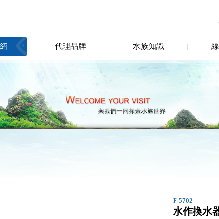
紹
代理品牌
水族知識
線
F-5702
水作換水