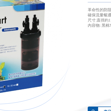
革命性的防
確保流量暢
尺寸:直徑約1
內容物: 黑棉