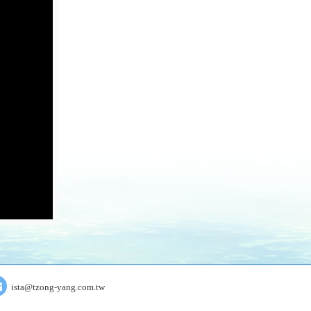
ista@tzong-yang.com.tw