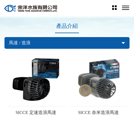
產品介紹
馬達 / 造浪
SICCE 定速造浪馬達
SICCE 奈米造浪馬達