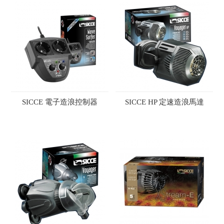
SICCE 電子造浪控制器
SICCE HP 定速造浪馬達