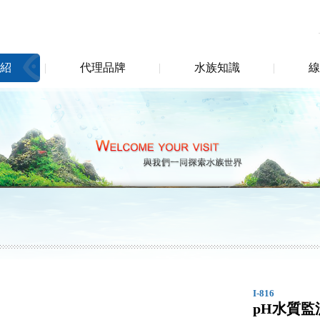
紹
代理品牌
水族知識
線
I-816
pH水質監