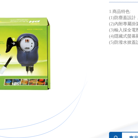
1.商品特色:
(1)防塵蓋設
(2)內附專屬
(3)輸入採全電壓
(4)隱藏式螢
(5)防潑水掀蓋