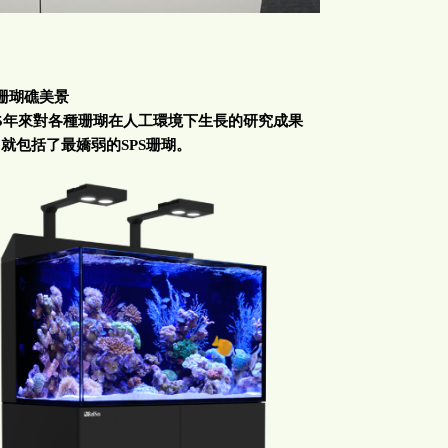
珊瑚礁美景
5
年來對各種珊瑚在人工環境下生長的研究成果
中就包括了最嬌弱的
SPS
珊瑚。