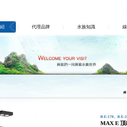
紹
代理品牌
水族知識
線
R-E-170、R-E-2
MAX E 