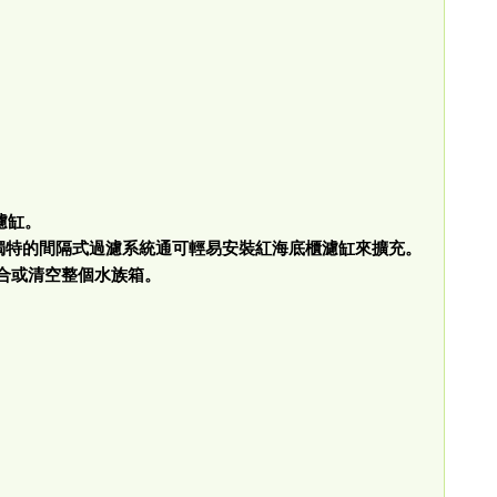
濾缸。
獨特的間隔式過濾系統通可輕易安裝紅海底櫃濾缸來擴充。
合或清空整個水族箱。