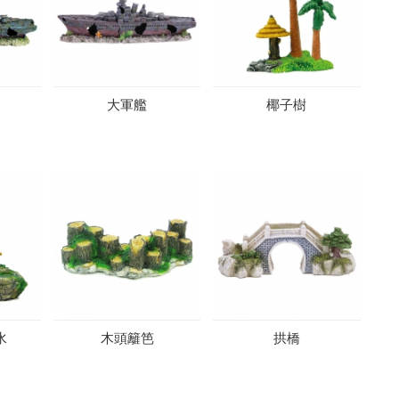
大軍艦
椰子樹
水
木頭籬笆
拱橋