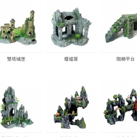
雙塔城堡
廢墟屋
階梯平台